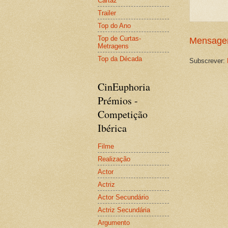
Cartaz
Trailer
Top do Ano
Top de Curtas-
Mensagem
Metragens
Top da Década
Subscrever:
CinEuphoria
Prémios -
Competição
Ibérica
Filme
Realização
Actor
Actriz
Actor Secundário
Actriz Secundária
Argumento