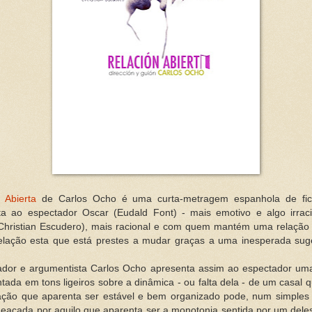
 Abierta
de Carlos Ocho é uma curta-metragem espanhola de fi
ta ao espectador Oscar (Eudald Font) - mais emotivo e algo irraci
(Christian Escudero), mais racional e com quem mantém uma relação 
elação esta que está prestes a mudar graças a uma inesperada sug
ador e argumentista Carlos Ocho apresenta assim ao espectador uma
ntada em tons ligeiros sobre a dinâmica - ou falta dela - de um casal 
ação que aparenta ser estável e bem organizado pode, num simples i
eaçada por aquilo que aparenta ser a monotonia sentida por um dele