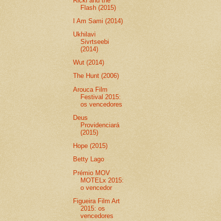
Ricki and the
Flash (2015)
I Am Sami (2014)
Ukhilavi
Sivrtseebi
(2014)
Wut (2014)
The Hunt (2006)
Arouca Film
Festival 2015:
os vencedores
Deus
Providenciará
(2015)
Hope (2015)
Betty Lago
Prémio MOV
MOTELx 2015:
o vencedor
Figueira Film Art
2015: os
vencedores