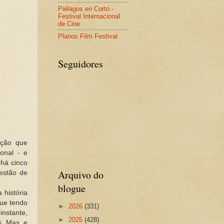
Piélagos en Corto -
Festival Internacional
de Cine
Planos Film Festival
Seguidores
cção que
onal - e
há cinco
Arquivo do
estão de
blogue
 história
que tendo
►
2026
(331)
nstante,
►
2025
(428)
s. Mas, e