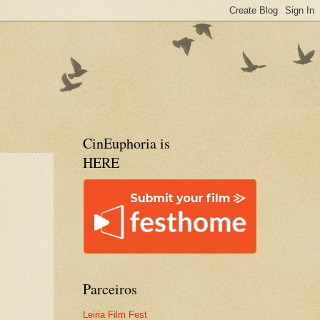
CinEuphoria is
HERE
Parceiros
Leiria Film Fest