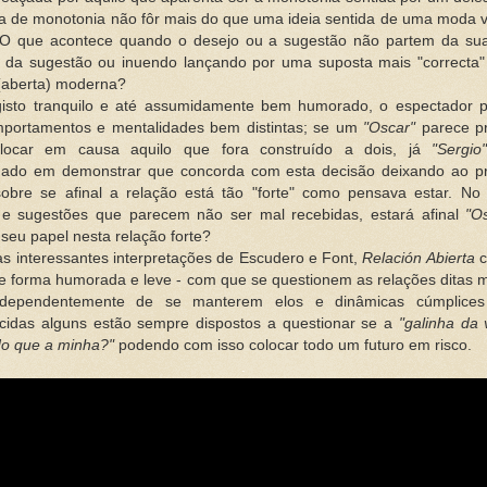
ia de monotonia não fôr mais do que uma ideia sentida de uma moda v
 O que acontece quando o desejo ou a sugestão não partem da su
 da sugestão ou inuendo lançando por uma suposta mais "correcta" 
(aberta) moderna?
isto tranquilo e até assumidamente bem humorado, o espectador p
mportamentos e mentalidades bem distintas; se um
"Oscar"
parece p
locar em causa aquilo que fora construído a dois, já
"Sergio
nado em demonstrar que concorda com esta decisão deixando ao pr
sobre se afinal a relação está tão "forte" como pensava estar. No
s e sugestões que parecem não ser mal recebidas, estará afinal
"O
 seu papel nesta relação forte?
 interessantes interpretações de Escudero e Font,
Relación Abierta
c
de forma humorada e leve - com que se questionem as relações ditas
ndependentemente de se manterem elos e dinâmicas cúmplice
ecidas alguns estão sempre dispostos a questionar se a
"galinha da 
do que a minha?"
podendo com isso colocar todo um futuro em risco.
.