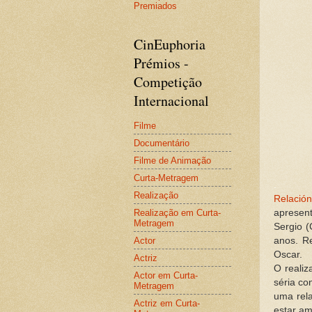
Premiados
CinEuphoria
Prémios -
Competição
Internacional
Filme
Documentário
Filme de Animação
Curta-Metragem
.
Realização
Relación
Realização em Curta-
apresen
Metragem
Sergio 
Actor
anos. R
Oscar.
Actriz
O realiz
Actor em Curta-
séria co
Metragem
uma rel
Actriz em Curta-
estar am