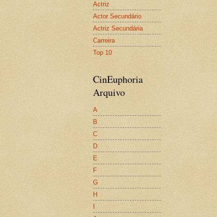
Actriz
Actor Secundário
Actriz Secundária
Carreira
Top 10
CinEuphoria
Arquivo
A
B
C
D
E
F
G
H
I