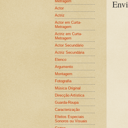
Envi
Metragem
Actor
Actriz
Actor em Curta-
Metragem
Actriz em Curta-
Metragem
Actor Secundário
Actriz Secundária
Elenco
Argumento
Montagem
Fotografia
Música Original
Direcção Artística
Guarda-Roupa
Caracterização
Efeitos Especiais
Sonoros ou Visuais