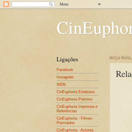
CinEuphor
Ligações
terça-feir
Facebook
Rela
Instagram
IMDb
CinEuphoria Estatutos
CinEuphoria Prémios
CinEuphoria Imprensa e
Referências
CinEuphoria - Filmes
Premiados
CinEuphoria - Actores