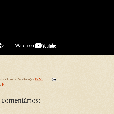
.
.
a por
Paulo Peralta
à(s)
19:54
s:
R
comentários: