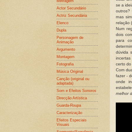
Metragem
se a ide
Actor Secundário
outros?
Actriz Secundária
mas sim
Elenco
relação 
Num reg
Dupla
dois co
Personagem de
para co
Animação
determi
Argumento
dúvida 
Montagem
incerta
Fotografia
certo do
Com duas
Música Original
fazer - 
Canção (original ou
onde i
adaptada)
estabel
Som e Efeitos Sonoros
melhor 
Direcção Artística
Guarda-Roupa
Caracterização
Efeitos Especiais
Visuais
Segmento/Sequência