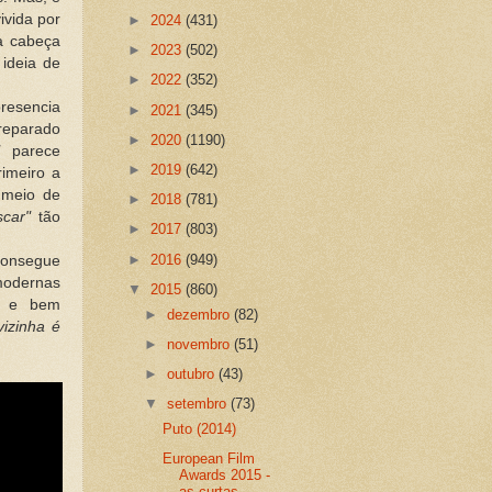
ivida por
►
2024
(431)
a cabeça
►
2023
(502)
ideia de
►
2022
(352)
resencia
►
2021
(345)
reparado
►
2020
(1190)
"
parece
►
2019
(642)
imeiro a
 meio de
►
2018
(781)
scar"
tão
►
2017
(803)
►
2016
(949)
onsegue
 modernas
▼
2015
(860)
s e bem
►
dezembro
(82)
vizinha é
►
novembro
(51)
►
outubro
(43)
▼
setembro
(73)
Puto (2014)
European Film
Awards 2015 -
as curtas-