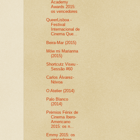
Academy
Awards 2015:
os vencedores
QueerLisboa -
Festival
Internacional de
Cinema Que...
Beira-Mar (2015)
Mów mi Marianna
(2015)
Shortcutz Viseu -
Sessão #60
Carlos Álvarez-
Nóvoa
O Atelier (2014)
Palo Blanco
(2014)
Prémios Fénix de
Cinema Ibero-
Americano
2015: os n...
Emmy 2015: os
vencedores