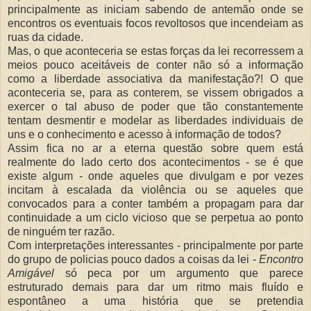
principalmente as iniciam sabendo de antemão onde se
encontros os eventuais focos revoltosos que incendeiam as
ruas da cidade.
Mas, o que aconteceria se estas forças da lei recorressem a
meios pouco aceitáveis de conter não só a informação
como a liberdade associativa da manifestação?! O que
aconteceria se, para as conterem, se vissem obrigados a
exercer o tal abuso de poder que tão constantemente
tentam desmentir e modelar as liberdades individuais de
uns e o conhecimento e acesso à informação de todos?
Assim fica no ar a eterna questão sobre quem está
realmente do lado certo dos acontecimentos - se é que
existe algum - onde aqueles que divulgam e por vezes
incitam à escalada da violência ou se aqueles que
convocados para a conter também a propagam para dar
continuidade a um ciclo vicioso que se perpetua ao ponto
de ninguém ter razão.
Com interpretações interessantes - principalmente por parte
do grupo de policias pouco dados a coisas da lei -
Encontro
Amigável
só peca por um argumento que parece
estruturado demais para dar um ritmo mais fluído e
espontâneo a uma história que se pretendia