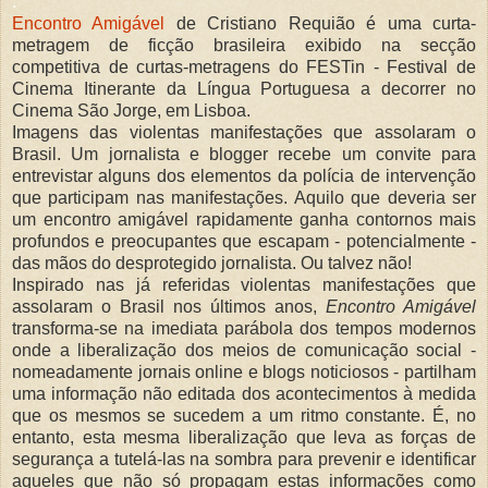
.
Encontro Amigável
de Cristiano Requião é uma curta-
metragem de ficção brasileira exibido na secção
competitiva de curtas-metragens do FESTin - Festival de
Cinema Itinerante da Língua Portuguesa a decorrer no
Cinema São Jorge, em Lisboa.
Imagens das violentas manifestações que assolaram o
Brasil. Um jornalista e blogger recebe um convite para
entrevistar alguns dos elementos da polícia de intervenção
que participam nas manifestações. Aquilo que deveria ser
um encontro amigável rapidamente ganha contornos mais
profundos e preocupantes que escapam - potencialmente -
das mãos do desprotegido jornalista. Ou talvez não!
Inspirado nas já referidas violentas manifestações que
assolaram o Brasil nos últimos anos,
Encontro Amigável
transforma-se na imediata parábola dos tempos modernos
onde a liberalização dos meios de comunicação social -
nomeadamente jornais online e blogs noticiosos - partilham
uma informação não editada dos acontecimentos à medida
que os mesmos se sucedem a um ritmo constante. É, no
entanto, esta mesma liberalização que leva as forças de
segurança a tutelá-las na sombra para prevenir e identificar
aqueles que não só propagam estas informações como