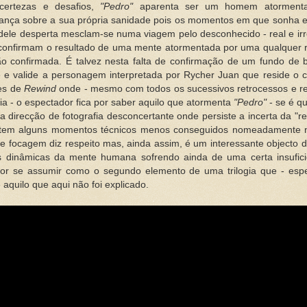
ncertezas e desafios,
"Pedro"
aparenta ser um homem atormenta
iança sobre a sua própria sanidade pois os momentos em que sonha e
ele desperta mesclam-se numa viagem pelo desconhecido - real e irr
confirmam o resultado de uma mente atormentada por uma qualquer r
ão confirmada. É talvez nesta falta de confirmação de um fundo de 
ue e valide a personagem interpretada por Rycher Juan que reside o 
les de
Rewind
onde - mesmo com todos os sucessivos retrocessos e re
ria - o espectador fica por saber aquilo que atormenta
"Pedro"
- se é qu
direcção de fotografia desconcertante onde persiste a incerta da "re
em alguns momentos técnicos menos conseguidos nomeadamente 
 focagem diz respeito mas, ainda assim, é um interessante objecto 
s dinâmicas da mente humana sofrendo ainda de uma certa insufici
por se assumir como o segundo elemento de uma trilogia que - esp
e aquilo que aqui não foi explicado.
.