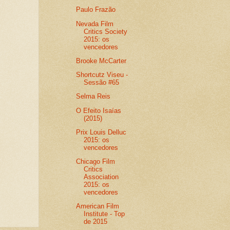
Paulo Frazão
Nevada Film
Critics Society
2015: os
vencedores
Brooke McCarter
Shortcutz Viseu -
Sessão #65
Selma Reis
O Efeito Isaías
(2015)
Prix Louis Delluc
2015: os
vencedores
Chicago Film
Critics
Association
2015: os
vencedores
American Film
Institute - Top
de 2015