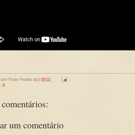
.
.
a por
Paulo Peralta
à(s)
09:02
s:
R
comentários:
ar um comentário