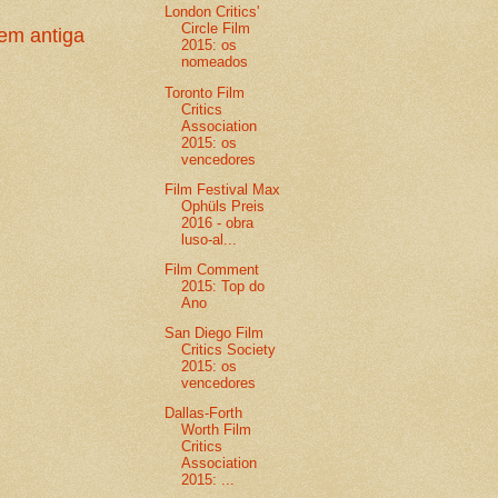
London Critics'
Circle Film
m antiga
2015: os
nomeados
Toronto Film
Critics
Association
2015: os
vencedores
Film Festival Max
Ophüls Preis
2016 - obra
luso-al...
Film Comment
2015: Top do
Ano
San Diego Film
Critics Society
2015: os
vencedores
Dallas-Forth
Worth Film
Critics
Association
2015: ...