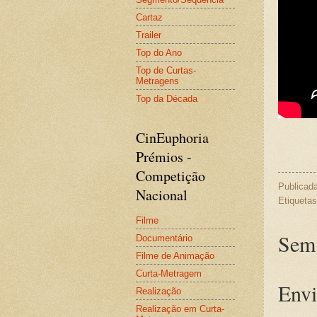
Cartaz
Trailer
Top do Ano
Top de Curtas-
Metragens
Top da Década
CinEuphoria
Prémios -
Competição
Publicad
Nacional
Etiqueta
Filme
Sem 
Documentário
Filme de Animação
Curta-Metragem
Envi
Realização
Realização em Curta-