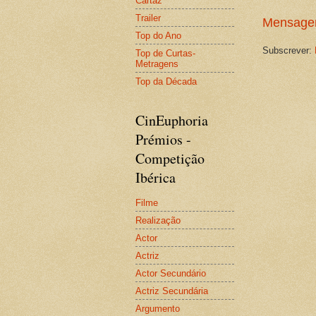
Cartaz
Trailer
Mensagem
Top do Ano
Subscrever:
Top de Curtas-
Metragens
Top da Década
CinEuphoria
Prémios -
Competição
Ibérica
Filme
Realização
Actor
Actriz
Actor Secundário
Actriz Secundária
Argumento