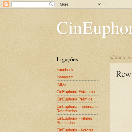
CinEuphor
Ligações
sábado, 5
Facebook
Rew
Instagram
IMDb
CinEuphoria Estatutos
CinEuphoria Prémios
CinEuphoria Imprensa e
Referências
CinEuphoria - Filmes
Premiados
CinEuphoria - Actores