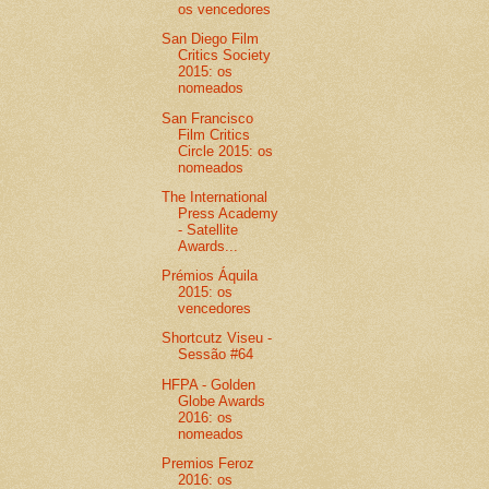
os vencedores
San Diego Film
Critics Society
2015: os
nomeados
San Francisco
Film Critics
Circle 2015: os
nomeados
The International
Press Academy
- Satellite
Awards...
Prémios Áquila
2015: os
vencedores
Shortcutz Viseu -
Sessão #64
HFPA - Golden
Globe Awards
2016: os
nomeados
Premios Feroz
2016: os