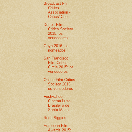
Broadcast Film
Critics
Association -
Critics' Choi...
Detroit Film
Critics Society
2015: os
vencedores
Goya 2016: os
nomeados
San Francisco
Film Critics
Circle 2015: os
vencedores
Online Film Critics
Society 2015:
os vencedores
Festival de
Cinema Luso-
Brasileiro de
Santa Maria ...
Rose Siggins
European Film
Awards 2015: