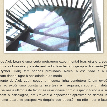
de Alek Lean é uma curta-metragem experimental brasileira e a se
 sobre a obsessão que este realizador brasileiro dirige após
Tormenta
(2
Rycher Juan) tem sonhos profundos. Neles, a escuridão e a i
nam dando lugar à ansiedade e ao medo.
ento de Alek Lean segue a mesma linha condutora já em evid
a
ao expôr uma constante incerteza e insegurança sobre um det
 Se neste último este factor se relacionava com o aspecto físico e a s
 com o psicológico, em
Rewind
o espectador aproxima-se destas in
 uma aparente perspectiva daquilo que poderá - ou não - ser o futu