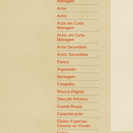
Metragem
Actor
Actriz
Actor em Curta-
Metragem
Actriz em Curta-
Metragem
Actor Secundário
Actriz Secundária
Elenco
Argumento
Montagem
Fotografia
Música Original
Direcção Artística
Guarda-Roupa
Caracterização
Efeitos Especiais
Sonoros ou Visuais