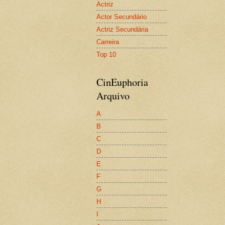
Actriz
Actor Secundário
Actriz Secundária
Carreira
Top 10
CinEuphoria
Arquivo
A
B
C
D
E
F
G
H
I