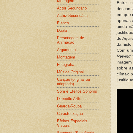
Metragem
Entre i
Actor Secundário
desconf
em que d
Actriz Secundária
apenas 
Elenco
ainda n
Dupla
justifiq
Personagem de
de Aqui
Animação
da histó
Argumento
Com uma 
Rewind
t
Montagem
imagem e
Fotografia
sobre a
Música Original
clímax 
Canção (original ou
justifiqu
adaptada)
Som e Efeitos Sonoros
Direcção Artística
Guarda-Roupa
Caracterização
Efeitos Especiais
Visuais
Segmento/Sequência