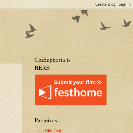
CinEuphoria is
HERE
Parceiros
Leiria Film Fest