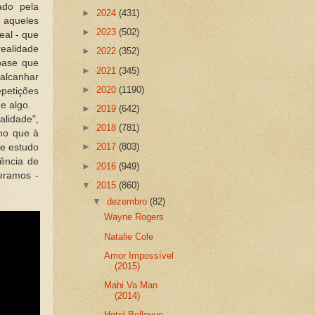
do pela
►
2024
(431)
 aqueles
►
2023
(502)
eal - que
ealidade
►
2022
(352)
base que
►
2021
(345)
calcanhar
►
2020
(1190)
petições
e algo.
►
2019
(642)
alidade",
►
2018
(781)
no que à
►
2017
(803)
de estudo
ência de
►
2016
(949)
eramos -
▼
2015
(860)
▼
dezembro
(82)
Wayne Rogers
Natalie Cole
Amor Impossível
(2015)
Mahi Va Man
(2014)
Hotel Bellevue