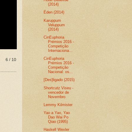
(2014)
Éden (2014)
Karuppum
Veluppum
(2014)
CinEuphoria
Prémios 2016 -
Competição
Internaciona...
CinEuphoria
6 / 10
Prémios 2016 -
Competição
Nacional: os...
[Des]ligado (2015)
Shortcutz Viseu -
vencedor de
Novembro
Lemmy Kilmister
Yao a Yao, Yao
Dao Wai Po
Qiao (1995)
Haskell Wexler