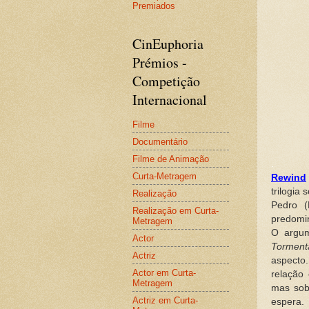
Premiados
CinEuphoria
Prémios -
Competição
Internacional
Filme
Documentário
Filme de Animação
.
Curta-Metragem
Rewind
trilogia
Realização
Pedro (
Realização em Curta-
predomi
Metragem
O argum
Actor
Torment
Actriz
aspecto.
Actor em Curta-
relação
Metragem
mas sob
Actriz em Curta-
espera.