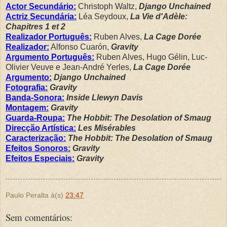
Actor Secundário:
Christoph Waltz,
Django Unchained
Actriz Secundária:
Léa Seydoux,
La Vie d'Adèle:
Chapitres 1 et 2
Realizador Português:
Ruben Alves,
La Cage Dorée
Realizador:
Alfonso Cuarón,
Gravity
Argumento Português:
Ruben Alves, Hugo Gélin, Luc-
Olivier Veuve e Jean-André Yerles,
La Cage Dorée
Argumento:
Django Unchained
Fotografia:
Gravity
Banda-Sonora:
Inside Llewyn Davis
Montagem:
Gravity
Guarda-Roupa:
The Hobbit: The Desolation of Smaug
Direcção Artística:
Les Misérables
Caracterização:
The Hobbit: The Desolation of Smaug
Efeitos Sonoros:
Gravity
Efeitos Especiais:
Gravity
.
Paulo Peralta
à(s)
23:47
Sem comentários: