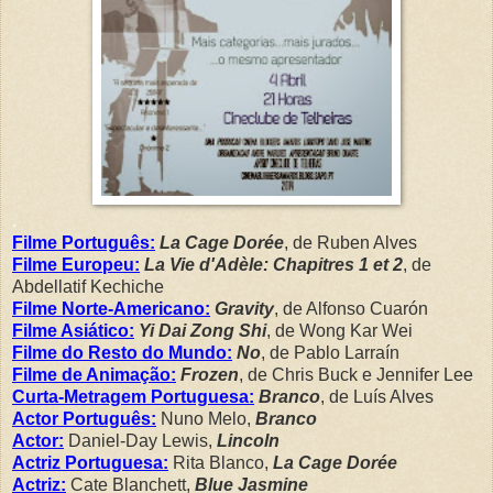
.
Filme Português:
La Cage Dorée
, de Ruben Alves
Filme Europeu:
La Vie d'Adèle: Chapitres 1 et 2
, de
Abdellatif Kechiche
Filme Norte-Americano:
Gravity
, de Alfonso Cuarón
Filme Asiático:
Yi Dai Zong Shi
, de Wong Kar Wei
Filme do Resto do Mundo:
No
, de Pablo Larraín
Filme de Animação:
Frozen
, de Chris Buck e Jennifer Lee
Curta-Metragem Portuguesa:
Branco
, de Luís Alves
Actor Português:
Nuno Melo,
Branco
Actor:
Daniel-Day Lewis,
Lincoln
Actriz Portuguesa:
Rita Blanco,
La Cage Dorée
Actriz:
Cate Blanchett,
Blue Jasmine