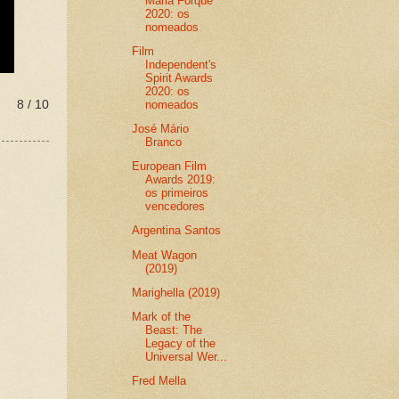
Maria Forqué
2020: os
nomeados
Film
Independent's
Spirit Awards
2020: os
nomeados
8 / 10
José Mário
Branco
European Film
Awards 2019:
os primeiros
vencedores
Argentina Santos
Meat Wagon
(2019)
Marighella (2019)
Mark of the
Beast: The
Legacy of the
Universal Wer...
Fred Mella