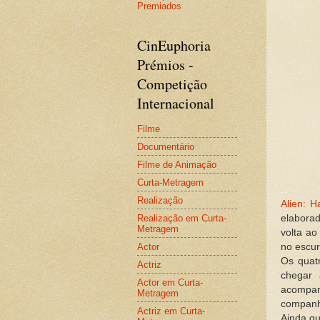
Premiados
CinEuphoria
Prémios -
Competição
Internacional
Filme
Documentário
Filme de Animação
Curta-Metragem
.
Realização
Alien: H
Realização em Curta-
elabora
Metragem
volta a
Actor
no escur
Os quat
Actriz
chegar
Actor em Curta-
acompanh
Metragem
companh
Actriz em Curta-
Ainda qu