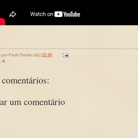
.
.
a por
Paulo Peralta
à(s)
22:29
s:
A
comentários:
ar um comentário