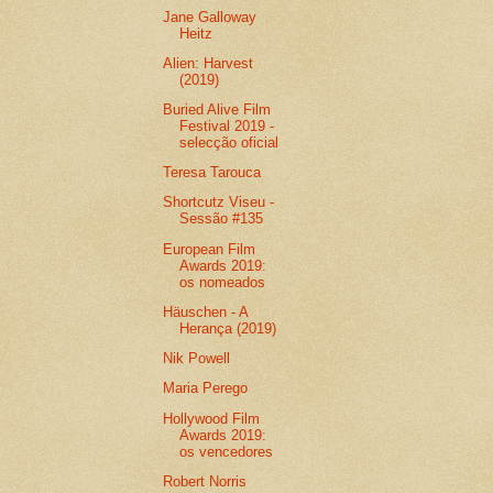
Jane Galloway
Heitz
Alien: Harvest
(2019)
Buried Alive Film
Festival 2019 -
selecção oficial
Teresa Tarouca
Shortcutz Viseu -
Sessão #135
European Film
Awards 2019:
os nomeados
Häuschen - A
Herança (2019)
Nik Powell
Maria Perego
Hollywood Film
Awards 2019:
os vencedores
Robert Norris