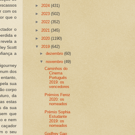
escassos
►
2024
(431)
ar com os
►
2023
(502)
or que o
►
2022
(352)
ctador o
►
2021
(345)
erdida e
►
2020
(1190)
 revela a
▼
2019
(642)
ley Scott
►
dezembro
(60)
fiança a
▼
novembro
(49)
Sigourney
Caminhos do
 num dos
Cinema
Português
entanto,
2019: os
pela sua
vencedores
dão corpo
Prémios Feroz
turo, da
2020: os
das estas
nomeados
s da sua
Prémio Sophia
 sem que
Estudante
são e nem
2019: os
nomeados
 caçador
am o seu
Godfrey Gao