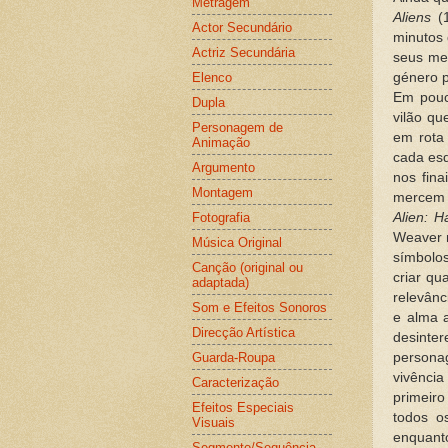
Metragem
Aliens
(1
Actor Secundário
minutos 
Actriz Secundária
seus me
Elenco
género 
Em pouc
Dupla
vilão q
Personagem de
em rota 
Animação
cada esq
Argumento
nos fin
Montagem
mercem 
Fotografia
Alien: H
Weaver 
Música Original
símbolo
Canção (original ou
criar q
adaptada)
relevânc
Som e Efeitos Sonoros
e alma 
Direcção Artística
desinter
Guarda-Roupa
persona
vivênci
Caracterização
primeiro
Efeitos Especiais
todos o
Visuais
enquant
Segmento/Sequência