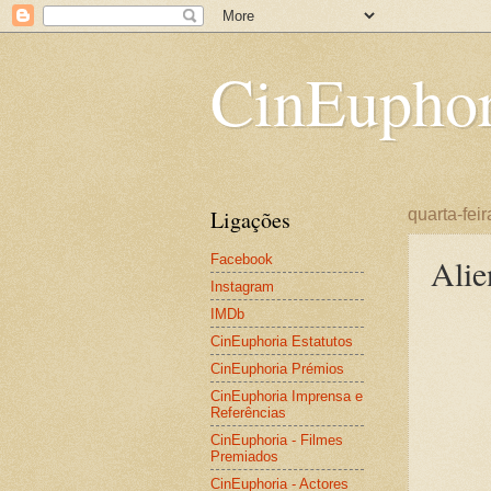
CinEuphor
Ligações
quarta-fei
Facebook
Alie
Instagram
IMDb
CinEuphoria Estatutos
CinEuphoria Prémios
CinEuphoria Imprensa e
Referências
CinEuphoria - Filmes
Premiados
CinEuphoria - Actores