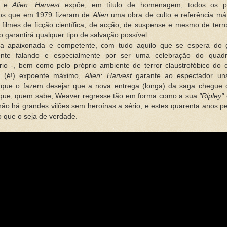
er e
Alien: Harvest
expõe, em título de homenagem, todos os p
os que em 1979 fizeram de
Alien
uma obra de culto e referência má
 filmes de ficção científica, de acção, de suspense e mesmo de terro
ão garantirá qualquer tipo de salvação possível.
a apaixonada e competente, com tudo aquilo que se espera do 
ente falando e especialmente por ser uma celebração do quad
rio -, bem como pelo próprio ambiente de terror claustrofóbico do 
i (é!) expoente máximo,
Alien: Harvest
garante ao espectador un
 que o fazem desejar que a nova entrega (longa) da saga chegue 
 que, quem sabe, Weaver regresse tão em forma como a sua
"Ripley"
não há grandes vilões sem heroínas a sério, e estes quarenta anos 
 que o seja de verdade.
.