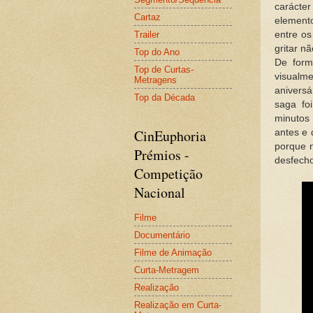
caráct
Cartaz
element
Trailer
entre os
gritar n
Top do Ano
De form
Top de Curtas-
visualm
Metragens
aniversá
Top da Década
saga fo
minutos
CinEuphoria
antes e
porque 
Prémios -
desfecho
Competição
Nacional
Filme
Documentário
Filme de Animação
Curta-Metragem
Realização
Realização em Curta-