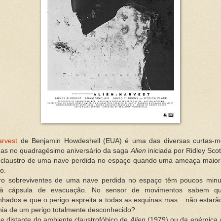
arvest
de Benjamin Howdeshell (EUA) é uma das diversas curtas-m
das no quadragésimo aniversário da saga
Alien
iniciada por Ridley Scot
o claustro de uma nave perdida no espaço quando uma ameaça maior 
o.
ro sobreviventes de uma nave perdida no espaço têm poucos minu
 à cápsula de evacuação. No sensor de movimentos sabem qu
ados e que o perigo espreita a todas as esquinas mas... não estarã
ia de um perigo totalmente desconhecido?
e distante do ambiente claustrofóbico de
Alien
(1979) ou da enérgica 