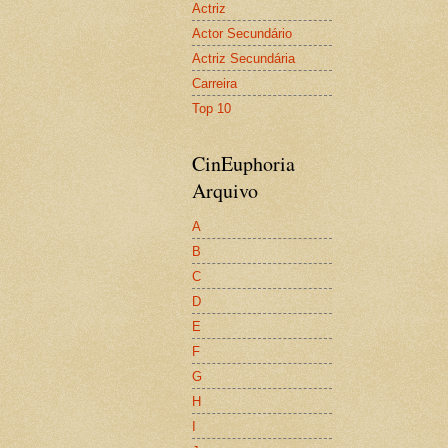
Actriz
Actor Secundário
Actriz Secundária
Carreira
Top 10
CinEuphoria
Arquivo
A
B
C
D
E
F
G
H
I