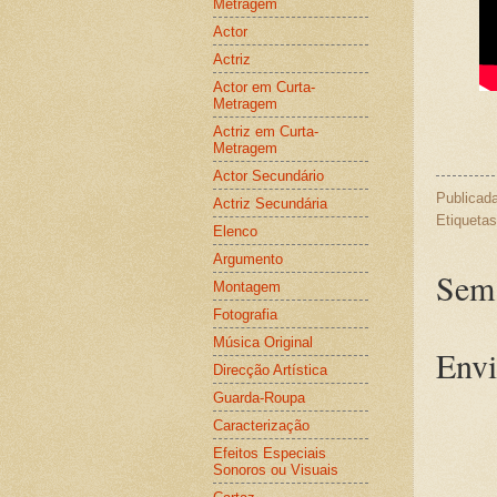
Metragem
Actor
Actriz
Actor em Curta-
Metragem
Actriz em Curta-
Metragem
Actor Secundário
Publicad
Actriz Secundária
Etiqueta
Elenco
Argumento
Sem 
Montagem
Fotografia
Música Original
Envi
Direcção Artística
Guarda-Roupa
Caracterização
Efeitos Especiais
Sonoros ou Visuais