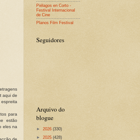
Piélagos en Corto -
Festival Internacional
de Cine
Planos Film Festival
Seguidores
etragens
t aqui de
espreita
Arquivo do
tos para
blogue
e estão
o eles na
►
2026
(330)
►
2025
(428)
acção de