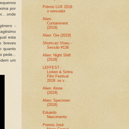
equenos
Prémio LUX 2019:
xima por
o vencedor
r... onde
Alien:
Containment
género -
(2019)
ragésimo
Alien: Ore (2019)
qual esta
s breves
Shortcutz Viseu -
Sessão #136
o quanto
o pede...
Alien: Night Shift
(2019)
pedem um
LEFFEST -
Lisbon & Sintra
Film Festival
2019: os v...
Alien: Alone
(2019)
Alien: Specimen
(2019)
Eduardo
Nascimento
Premio José