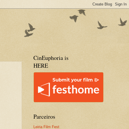
CinEuphoria is
HERE
Parceiros
Leiria Film Fest