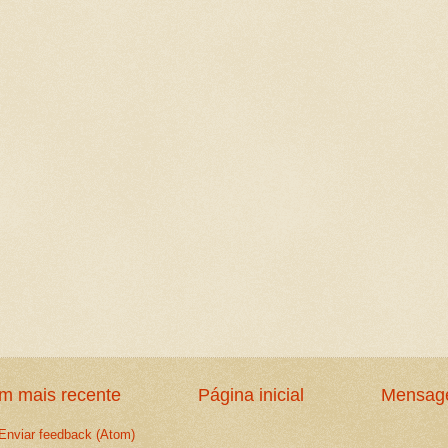
 mais recente
Página inicial
Mensage
Enviar feedback (Atom)