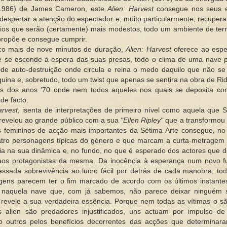
986) de James Cameron, este
Alien: Harvest
consegue nos seus 
despertar a atenção do espectador e, muito particularmente, recuper
ios que serão (certamente) mais modestos, todo um ambiente de terr
propõe e consegue cumprir.
o mais de nove minutos de duração,
Alien: Harvest
oferece ao espe
ue se esconde à espera das suas presas, todo o clima de uma nave p
de auto-destruição onde circula e reina o medo daquilo que não se
uina e, sobretudo, todo um twist que apenas se sentira na obra de Rid
ais dos anos '70 onde nem todos aqueles nos quais se deposita con
de facto.
arvest
, isenta de interpretações de primeiro nível como aquela que 
revelou ao grande público com a sua
"Ellen Ripley"
que a transformou
s femininos de acção mais importantes da Sétima Arte consegue, no 
uatro personagens típicas do género e que marcam a curta-metragem 
ia na sua dinâmica e, no fundo, no que é esperado dos actores que 
aos protagonistas da mesma. Da inocência à esperança num novo fu
essada sobrevivência ao lucro fácil por detrás de cada manobra, to
gens parecem ter o fim marcado de acordo com os últimos instante
a naquela nave que, com já sabemos, não parece deixar ninguém
 revele a sua verdadeira essência. Porque nem todas as vítimas o 
s alien são predadores injustificados, uns actuam por impulso de
o outros pelos benefícios decorrentes das acções que determinar